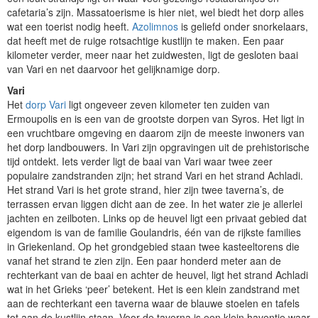
cafetaria’s zijn. Massatoerisme is hier niet, wel biedt het dorp alles
wat een toerist nodig heeft.
Azolimnos
is geliefd onder snorkelaars,
dat heeft met de ruige rotsachtige kustlijn te maken. Een paar
kilometer verder, meer naar het zuidwesten, ligt de gesloten baai
van Vari en net daarvoor het gelijknamige dorp.
Vari
Het
dorp Vari
ligt ongeveer zeven kilometer ten zuiden van
Ermoupolis en is een van de grootste dorpen van Syros. Het ligt in
een vruchtbare omgeving en daarom zijn de meeste inwoners van
het dorp landbouwers. In Vari zijn opgravingen uit de prehistorische
tijd ontdekt. Iets verder ligt de baai van Vari waar twee zeer
populaire zandstranden zijn; het strand Vari en het strand Achladi.
Het strand Vari is het grote strand, hier zijn twee taverna’s, de
terrassen ervan liggen dicht aan de zee. In het water zie je allerlei
jachten en zeilboten. Links op de heuvel ligt een privaat gebied dat
eigendom is van de familie Goulandris, één van de rijkste families
in Griekenland. Op het grondgebied staan twee kasteeltorens die
vanaf het strand te zien zijn. Een paar honderd meter aan de
rechterkant van de baai en achter de heuvel, ligt het strand Achladi
wat in het Grieks ‘peer’ betekent. Het is een klein zandstrand met
aan de rechterkant een taverna waar de blauwe stoelen en tafels
tot aan de kustlijn staan. Voor de taverna is een klein haventje waar