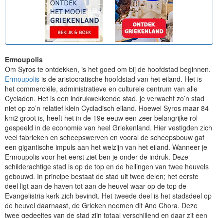
Ermoupolis
Om Syros te ontdekken, is het goed om bij de hoofdstad beginnen.
Ermoupolis
is de aristocratische hoofdstad van het eiland. Het is
het commerciële, administratieve en culturele centrum van alle
Cycladen. Het is een indrukwekkende stad, je verwacht zo’n stad
niet op zo’n relatief klein Cycladisch eiland. Hoewel Syros maar 84
km2 groot is, heeft het in de 19e eeuw een zeer belangrijke rol
gespeeld in de economie van heel Griekenland. Hier vestigden zich
veel fabrieken en scheepswerven en vooral de scheepsbouw gaf
een gigantische impuls aan het welzijn van het eiland. Wanneer je
Ermoupolis voor het eerst ziet ben je onder de indruk. Deze
schilderachtige stad is op de top en de hellingen van twee heuvels
gebouwd. In principe bestaat de stad uit twee delen; het eerste
deel ligt aan de haven tot aan de heuvel waar op de top de
Evangelistria kerk zich bevindt. Het tweede deel is het stadsdeel op
de heuvel daarnaast, de Grieken noemen dit Ano Chora. Deze
twee gedeeltes van de stad zijn totaal verschillend en daar zit een