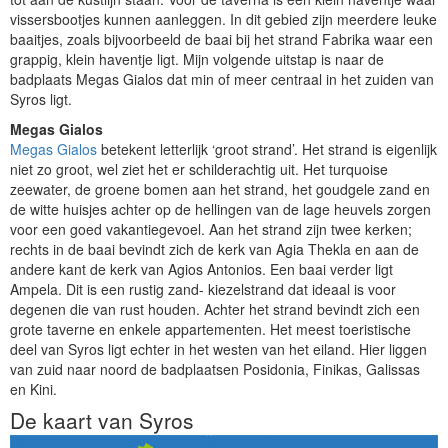
vissersbootjes kunnen aanleggen. In dit gebied zijn meerdere leuke
baaitjes, zoals bijvoorbeeld de baai bij het strand Fabrika waar een
grappig, klein haventje ligt. Mijn volgende uitstap is naar de
badplaats Megas Gialos dat min of meer centraal in het zuiden van
Syros ligt.
Megas Gialos
Megas Gialos
betekent letterlijk ‘groot strand’. Het strand is eigenlijk
niet zo groot, wel ziet het er schilderachtig uit. Het turquoise
zeewater, de groene bomen aan het strand, het goudgele zand en
de witte huisjes achter op de hellingen van de lage heuvels zorgen
voor een goed vakantiegevoel. Aan het strand zijn twee kerken;
rechts in de baai bevindt zich de kerk van Agia Thekla en aan de
andere kant de kerk van Agios Antonios. Een baai verder ligt
Ampela. Dit is een rustig zand- kiezelstrand dat ideaal is voor
degenen die van rust houden. Achter het strand bevindt zich een
grote taverne en enkele appartementen. Het meest toeristische
deel van Syros ligt echter in het westen van het eiland. Hier liggen
van zuid naar noord de badplaatsen Posidonia, Finikas, Galissas
en Kini.
De kaart van Syros