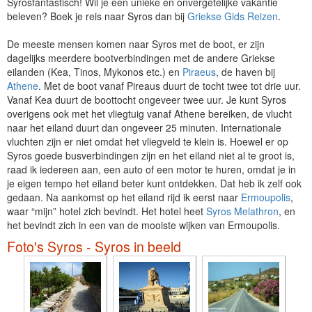
Syrosfantastisch! Wil je een unieke en onvergetelijke vakantie
beleven? Boek je reis naar Syros dan bij
Griekse Gids Reizen
.
De meeste mensen komen naar Syros met de boot, er zijn
dagelijks meerdere bootverbindingen met de andere Griekse
eilanden (Kea, Tinos, Mykonos etc.) en
Piraeus
, de haven bij
Athene
. Met de boot vanaf Pireaus duurt de tocht twee tot drie uur.
Vanaf Kea duurt de boottocht ongeveer twee uur. Je kunt Syros
overigens ook met het vliegtuig vanaf Athene bereiken, de vlucht
naar het eiland duurt dan ongeveer 25 minuten. Internationale
vluchten zijn er niet omdat het vliegveld te klein is. Hoewel er op
Syros goede busverbindingen zijn en het eiland niet al te groot is,
raad ik iedereen aan, een auto of een motor te huren, omdat je in
je eigen tempo het eiland beter kunt ontdekken. Dat heb ik zelf ook
gedaan. Na aankomst op het eiland rijd ik eerst naar
Ermoupolis
,
waar “mijn” hotel zich bevindt. Het hotel heet
Syros Melathron
, en
het bevindt zich in een van de mooiste wijken van Ermoupolis.
Foto's Syros - Syros in beeld