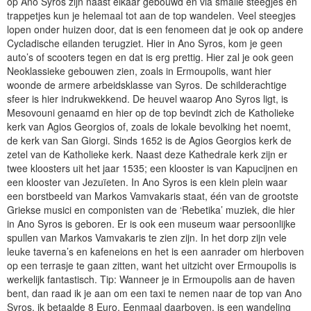
op Ano Syros zijn naast elkaar gebouwd en via smalle steegjes en
trappetjes kun je helemaal tot aan de top wandelen. Veel steegjes
lopen onder huizen door, dat is een fenomeen dat je ook op andere
Cycladische eilanden terugziet. Hier in Ano Syros, kom je geen
auto’s of scooters tegen en dat is erg prettig. Hier zal je ook geen
Neoklassieke gebouwen zien, zoals in Ermoupolis, want hier
woonde de armere arbeidsklasse van Syros. De schilderachtige
sfeer is hier indrukwekkend. De heuvel waarop Ano Syros ligt, is
Mesovouni genaamd en hier op de top bevindt zich de Katholieke
kerk van Agios Georgios of, zoals de lokale bevolking het noemt,
de kerk van San Giorgi. Sinds 1652 is de Agios Georgios kerk de
zetel van de Katholieke kerk. Naast deze Kathedrale kerk zijn er
twee kloosters uit het jaar 1535; een klooster is van Kapucijnen en
een klooster van Jezuïeten. In Ano Syros is een klein plein waar
een borstbeeld van Markos Vamvakaris staat, één van de grootste
Griekse musici en componisten van de ‘Rebetika’ muziek, die hier
in Ano Syros is geboren. Er is ook een museum waar persoonlijke
spullen van Markos Vamvakaris te zien zijn. In het dorp zijn vele
leuke taverna’s en kafeneions en het is een aanrader om hierboven
op een terrasje te gaan zitten, want het uitzicht over Ermoupolis is
werkelijk fantastisch. Tip: Wanneer je in Ermoupolis aan de haven
bent, dan raad ik je aan om een taxi te nemen naar de top van Ano
Syros, ik betaalde 8 Euro. Eenmaal daarboven, is een wandeling