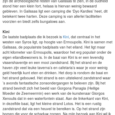
zijn de archeologische resten van Galissas te zien, in de oudheid
stond hier een klein fort, helaas is hiervan weinig bewaard
gebleven. In Galissas ligt een camping die ‘Dyo Kardies’ heet, dit
betekent twee harten. Deze camping is van allerlei faciliteiten
voorzien en biedt zelfs bungalows aan.
Kini
De laatste badplaats die ik bezoek is
Kini
, dat centraal in het
westen van Syros ligt, op hoogte van Ermoupolis. Kini is samen met
Galissas, de populairste badplaats van het eiland. Het ligt maar
acht kilometer van Ermoupolis, waardoor het erg populair onder de
eigen eilandbewoners is. In de baai van Kini is er een levendig
vissershaventje en een mooi zandstrand. Bij het strand en de
haven zijn veel leuke taverna’s en cafetaria’s waar je voor weinig
geld heerlijk kunt eten en drinken. Het dorp is rondom de baai en
het strand gebouwd. Het strand is een uitstekend zandstrand waar
’s avonds fantastische zonsondergangen te beleven zijn. Bij het
strand bevindt zich het beeld van Gorgona Panagia (Heilige
Moeder de Zeemeermin) een werk van de kunstenaar Giorgos
Xenoulis dat in een waterfontein staat. Aan de linkerkant van Kini,
in dezelfde baai, ligt het kleine strand Lotos. Het is een rustig
zandstrand dat via een heuvel te bereiken is. Op het strand zijn
bomen die voor de schaduw zorgen. Na mijn bezoek aan Kini wil ik