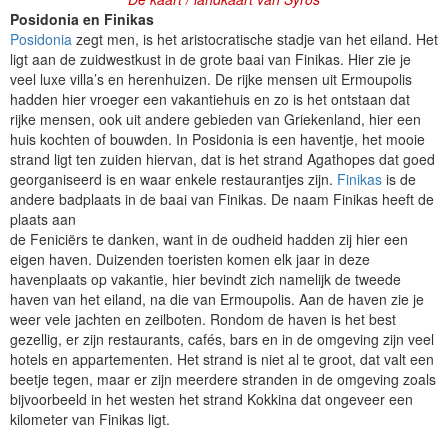
Posidonia en Finikas
Posidonia
zegt men, is het aristocratische stadje van het eiland. Het
ligt aan de zuidwestkust in de grote baai van Finikas. Hier zie je
veel luxe villa’s en herenhuizen. De rijke mensen uit Ermoupolis
hadden hier vroeger een vakantiehuis en zo is het ontstaan dat
rijke mensen, ook uit andere gebieden van Griekenland, hier een
huis kochten of bouwden. In Posidonia is een haventje, het mooie
strand ligt ten zuiden hiervan, dat is het strand Agathopes dat goed
georganiseerd is en waar enkele restaurantjes zijn.
Finikas
is de
andere badplaats in de baai van Finikas. De naam Finikas heeft de
plaats aan
de Feniciërs te danken, want in de oudheid hadden zij hier een
eigen haven. Duizenden toeristen komen elk jaar in deze
havenplaats op vakantie, hier bevindt zich namelijk de tweede
haven van het eiland, na die van Ermoupolis. Aan de haven zie je
weer vele jachten en zeilboten. Rondom de haven is het best
gezellig, er zijn restaurants, cafés, bars en in de omgeving zijn veel
hotels en appartementen. Het strand is niet al te groot, dat valt een
beetje tegen, maar er zijn meerdere stranden in de omgeving zoals
bijvoorbeeld in het westen het strand Kokkina dat ongeveer een
kilometer van Finikas ligt.