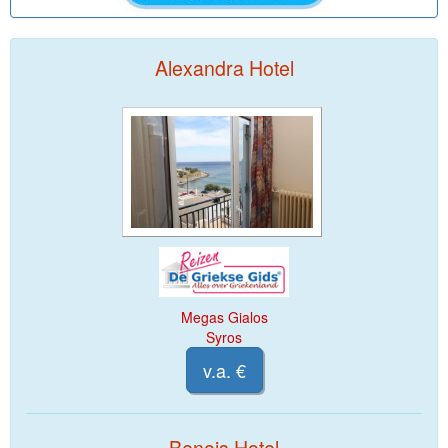
Alexandra Hotel
Megas Gialos
Syros
v.a. €
Benois Hotel