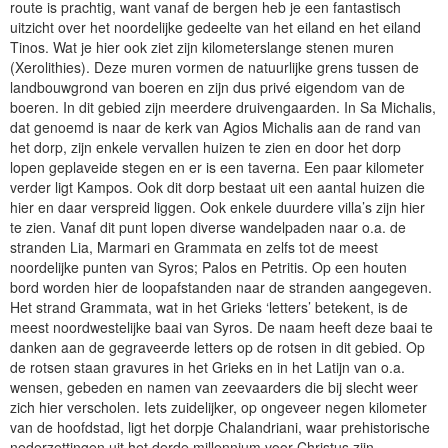
route is prachtig, want vanaf de bergen heb je een fantastisch
uitzicht over het noordelijke gedeelte van het eiland en het eiland
Tinos. Wat je hier ook ziet zijn kilometerslange stenen muren
(Xerolithies). Deze muren vormen de natuurlijke grens tussen de
landbouwgrond van boeren en zijn dus privé eigendom van de
boeren. In dit gebied zijn meerdere druivengaarden. In Sa Michalis,
dat genoemd is naar de kerk van Agios Michalis aan de rand van
het dorp, zijn enkele vervallen huizen te zien en door het dorp
lopen geplaveide stegen en er is een taverna. Een paar kilometer
verder ligt Kampos. Ook dit dorp bestaat uit een aantal huizen die
hier en daar verspreid liggen. Ook enkele duurdere villa’s zijn hier
te zien. Vanaf dit punt lopen diverse wandelpaden naar o.a. de
stranden Lia, Marmari en Grammata en zelfs tot de meest
noordelijke punten van Syros; Palos en Petritis. Op een houten
bord worden hier de loopafstanden naar de stranden aangegeven.
Het strand Grammata, wat in het Grieks ‘letters’ betekent, is de
meest noordwestelijke baai van Syros. De naam heeft deze baai te
danken aan de gegraveerde letters op de rotsen in dit gebied. Op
de rotsen staan gravures in het Grieks en in het Latijn van o.a.
wensen, gebeden en namen van zeevaarders die bij slecht weer
zich hier verscholen. Iets zuidelijker, op ongeveer negen kilometer
van de hoofdstad, ligt het dorpje Chalandriani, waar prehistorische
nederzettingen uit het derde millennium voor Christus zijn