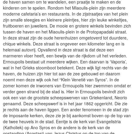
de haven samen om te wandelen, een praatje te maken en de
kinderen om te spelen. Rondom het Miaoulis-plein zijn meerdere
moderne cafetaria’s en restaurants. In de zijstraatjes van het plein
zijn smalle steegjes en kleinere pleintjes, hier zijn leuke winkeltjes,
fruitboeren en juweliers. De mooie en grotere winkels bevinden zich
tussen de haven en het Miaoulis-plein in de Protopapadaki straat.
In deze straat zijn de oude herenhuizen omgetoverd tot duurdere,
chique winkels. Deze straat is ongeveer een kilometer lang en is
helemaal autovrij. Opvallend in deze straat is dat deze een
marmeren vloer heeft, een bewijs van de rijkdom uit het verleden.
Ermoupolis bestaat uit meerdere wijken. Een daarvan is ‘Vaporia’,
wat in het Grieks stoomboot betekent. Deze wijk ligt rechts van de
haven, de huizen zijn hier tot aan de zee gebouwd en daarom
noemt men deze wijk ook het “Klein Venetië van Syros”. In de
zomer komen de inwoners van Ermoupolis hier zwemmen omdat er
verder geen strand bij de stad is. Hier in Ermoupolis bevindt zich
ook een van de grootste scheepswerven van Griekenland, Neorio
genaamd. Deze scheepswerf is in het jaar 1862 opgericht. Die zie
je rechts aan de haven liggen. Een ander fenomeen in de stad zijn
de imposante kerken, deze zie je bij aankomst boven op de top van
de twee heuvels in de stad. Eentje is de kerk van Evangelistria
(Katholiek) op Ano Syros en de andere is de kerk van de
opstanding (Anastasi) van Jezus Christus op de top van de