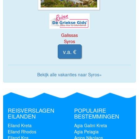
Galissas
Syros
v.a. €
Bekijk alle vakanties naar Syros»
REISVERSLAGEN
POPULAIRE
EILANDEN
BESTEMMINGEN
Eiland Kreta
Agia Galini Kreta
Eiland Rhodos
Agia Pelagia
Eiland Kos
Agios Nikolaos