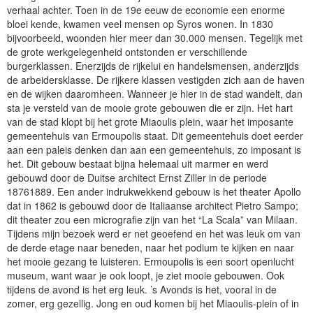
verhaal achter. Toen in de 19e eeuw de economie een enorme
bloei kende, kwamen veel mensen op Syros wonen. In 1830
bijvoorbeeld, woonden hier meer dan 30.000 mensen. Tegelijk met
de grote werkgelegenheid ontstonden er verschillende
burgerklassen. Enerzijds de rijkelui en handelsmensen, anderzijds
de arbeidersklasse. De rijkere klassen vestigden zich aan de haven
en de wijken daaromheen. Wanneer je hier in de stad wandelt, dan
sta je versteld van de mooie grote gebouwen die er zijn. Het hart
van de stad klopt bij het grote Miaoulis plein, waar het imposante
gemeentehuis van Ermoupolis staat. Dit gemeentehuis doet eerder
aan een paleis denken dan aan een gemeentehuis, zo imposant is
het. Dit gebouw bestaat bijna helemaal uit marmer en werd
gebouwd door de Duitse architect Ernst Ziller in de periode
18761889. Een ander indrukwekkend gebouw is het theater Apollo
dat in 1862 is gebouwd door de Italiaanse architect Pietro Sampo;
dit theater zou een micrografie zijn van het “La Scala” van Milaan.
Tijdens mijn bezoek werd er net geoefend en het was leuk om van
de derde etage naar beneden, naar het podium te kijken en naar
het mooie gezang te luisteren. Ermoupolis is een soort openlucht
museum, want waar je ook loopt, je ziet mooie gebouwen. Ook
tijdens de avond is het erg leuk. ’s Avonds is het, vooral in de
zomer, erg gezellig. Jong en oud komen bij het Miaoulis-plein of in