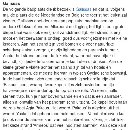
Galissas
De volgende badplaats die ik bezoek is
Galissas
en dat is, volgens
mij, de plaats die de Nederlandse en Belgische toerist het leukst zal
vinden. Galissas doet denken aan populaire badplaatsen op
andere Griekse eilanden. Allereerst de ligging; het ligt in een grote
diepe baai waar ook een groot zandstrand ligt. Het strand is erg
mooi en het zeewater is ondiep, goed dus voor gezinnen met kleine
kinderen. Aan het strand zijn veel bomen die voor natuurlijke
schaduwplaatsen zorgen, er zijn ligbedden en parasols te huur.
Achter het strand en aan de linkerkant, waar het haventje zich
bevindt, zijn leuke terrassen waar je kunt eten of drinken. Aan de
kleine groene vlakte achter het strand zijn tal van hotels en
appartementen, de meeste hiervan in typisch Cycladische bouwstijl.
In de baai bevindt zich een hoog rotsachtig schiereilandje dat
‘Pakous’ heet, waarop twee kapelletjes zich bevinden, eentje
halverwege en de ander op de top van de rots. Via een smalle
stenen trap, kun je naar boven wandelen en dat is een aanrader,
alleen al omwille van het panoramische uitzicht. De kapel bovenaan
de rots heet Agia Pakous. Het woord ‘Pakous’ is afgeleid uit het
woord ‘Ypakoi’ dat gehoorzaamheid betekent. Vanaf hierboven kun
je ook naar de andere kant van het schiereiland kijken, je ziet links
het kiezelstrand ‘Armeos’ dat veel nudisten aantrekt. Aan deze kant