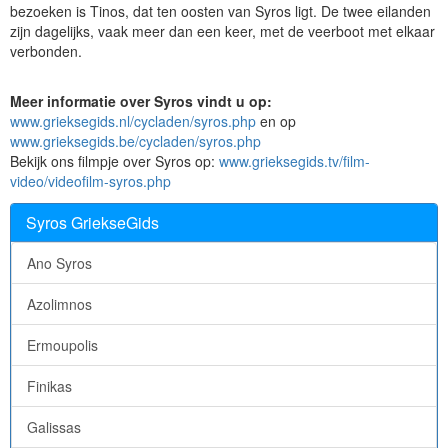
bezoeken is Tinos, dat ten oosten van Syros ligt. De twee eilanden
zijn dagelijks, vaak meer dan een keer, met de veerboot met elkaar
verbonden.
Meer informatie over Syros vindt u op:
www.grieksegids.nl/cycladen/syros.php
en op
www.grieksegids.be/cycladen/syros.php
Bekijk ons filmpje over Syros op:
www.grieksegids.tv/film-
video/videofilm-syros.php
Syros GriekseGids
Ano Syros
Azolimnos
Ermoupolis
Finikas
Galissas