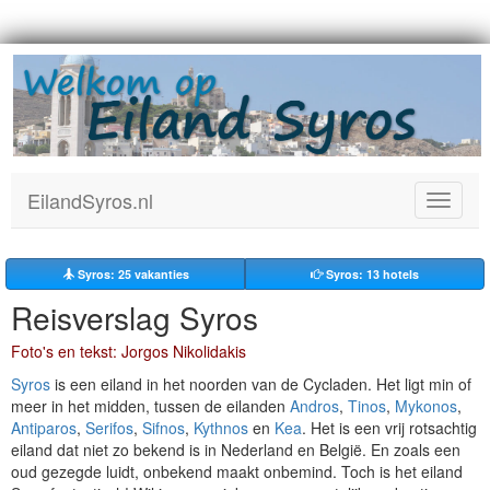
EilandSyros.nl
Toggle
navigat
Syros: 25
vakanties
Syros: 13 hotels
Reisverslag Syros
Foto's en tekst: Jorgos Nikolidakis
Syros
is een eiland in het noorden van de Cycladen. Het ligt min of
meer in het midden, tussen de eilanden
Andros
,
Tinos
,
Mykonos
,
Antiparos
,
Serifos
,
Sifnos
,
Kythnos
en
Kea
. Het is een vrij rotsachtig
eiland dat niet zo bekend is in Nederland en België. En zoals een
oud gezegde luidt, onbekend maakt onbemind. Toch is het eiland