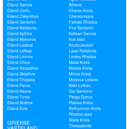
Eiland Samos
Athene
Eiland Corfu
Chania Kreta
Eiland Zakynthos
Chersonissos
Eiland Santorini
Faliraki Rhodos
Eiland Kefalonia
Fira Santorini
Eiland Kythira
Kokkari Samos
Eiland Mykonos
Kos stad
Eiland Lesbos
Koutouloufari
Eiland Lefkas
Lassi Kefalonia
Eiland Limnos
Lindos Rhodos
Eiland Chios
Malia Kreta
Eiland Karpathos
Matala Kreta
Eiland Skiathos
Mirtos Kreta
Eiland Thassos
Molyvos Lesbos
Eiland Paros
Nidri Lefkas
Eiland Naxos
Oia Santorini
Eiland Tinos
Parga Epirus
Eiland Andros
Plakias Kreta
Eiland Evia
Rethymnon Kreta
Rhodos stad
Stalis Kreta
GRIEKSE
Thessaloniki
VASTELAND