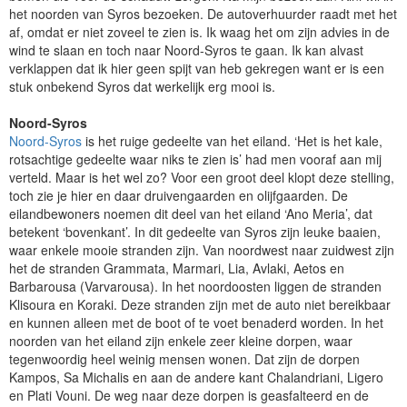
het noorden van Syros bezoeken. De autoverhuurder raadt met het
af, omdat er niet zoveel te zien is. Ik waag het om zijn advies in de
wind te slaan en toch naar Noord-Syros te gaan. Ik kan alvast
verklappen dat ik hier geen spijt van heb gekregen want er is een
stuk onbekend Syros dat werkelijk erg mooi is.
Noord-Syros
Noord-Syros
is het ruige gedeelte van het eiland. ‘Het is het kale,
rotsachtige gedeelte waar niks te zien is’ had men vooraf aan mij
verteld. Maar is het wel zo? Voor een groot deel klopt deze stelling,
toch zie je hier en daar druivengaarden en olijfgaarden. De
eilandbewoners noemen dit deel van het eiland ‘Ano Meria’, dat
betekent ‘bovenkant’. In dit gedeelte van Syros zijn leuke baaien,
waar enkele mooie stranden zijn. Van noordwest naar zuidwest zijn
het de stranden Grammata, Marmari, Lia, Avlaki, Aetos en
Barbarousa (Varvarousa). In het noordoosten liggen de stranden
Klisoura en Koraki. Deze stranden zijn met de auto niet bereikbaar
en kunnen alleen met de boot of te voet benaderd worden. In het
noorden van het eiland zijn enkele zeer kleine dorpen, waar
tegenwoordig heel weinig mensen wonen. Dat zijn de dorpen
Kampos, Sa Michalis en aan de andere kant Chalandriani, Ligero
en Plati Vouni. De weg naar deze dorpen is geasfalteerd en de