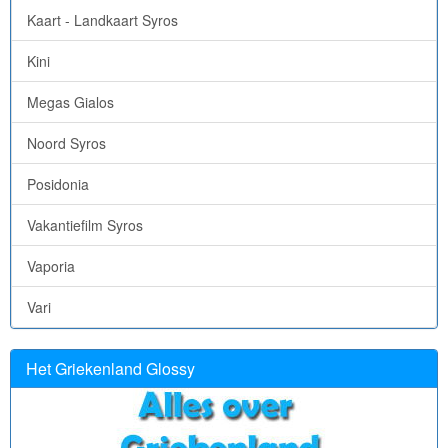
Kaart - Landkaart Syros
Kini
Megas Gialos
Noord Syros
Posidonia
Vakantiefilm Syros
Vaporia
Vari
Het Griekenland Glossy