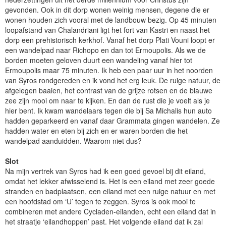
gevonden. Ook in dit dorp wonen weinig mensen, degene die er
wonen houden zich vooral met de landbouw bezig. Op 45 minuten
loopafstand van Chalandriani ligt het fort van Kastri en naast het
dorp een prehistorisch kerkhof. Vanaf het dorp Plati Vouni loopt er
een wandelpad naar Richopo en dan tot Ermoupolis. Als we de
borden moeten geloven duurt een wandeling vanaf hier tot
Ermoupolis maar 75 minuten. Ik heb een paar uur in het noorden
van Syros rondgereden en ik vond het erg leuk. De ruige natuur, de
afgelegen baaien, het contrast van de grijze rotsen en de blauwe
zee zijn mooi om naar te kijken. En dan de rust die je voelt als je
hier bent. Ik kwam wandelaars tegen die bij Sa Michalis hun auto
hadden geparkeerd en vanaf daar Grammata gingen wandelen. Ze
hadden water en eten bij zich en er waren borden die het
wandelpad aanduidden. Waarom niet dus?
Slot
Na mijn vertrek van Syros had ik een goed gevoel bij dit eiland,
omdat het lekker afwisselend is. Het is een eiland met zeer goede
stranden en badplaatsen, een eiland met een ruige natuur en met
een hoofdstad om ‘U’ tegen te zeggen. Syros is ook mooi te
combineren met andere Cycladen-eilanden, echt een eiland dat in
het straatje ‘eilandhoppen’ past. Het volgende eiland dat ik zal